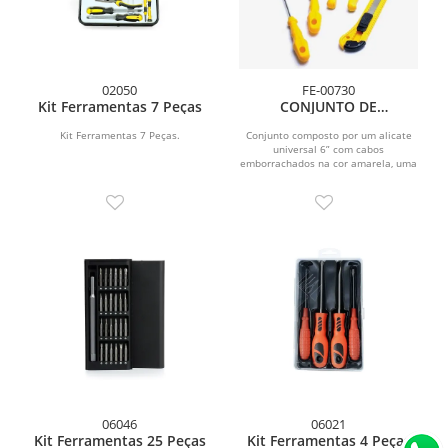
02050
FE-00730
Kit Ferramentas 7 Peças
CONJUNTO DE
FERRAMENTAS 4 PÇS COM
CHAVES CABO AMARELO
Kit Ferramentas 7 Peças.
Conjunto composto por um alicate
universal 6” com cabos
emborrachados na cor amarela, uma
chave de fenda, uma chave...
06046
06021
Kit Ferramentas 25 Peças
Kit Ferramentas 4 Peças