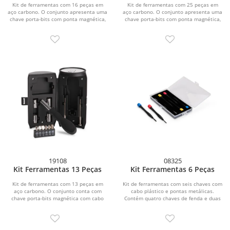
Kit de ferramentas com 16 peças em
Kit de ferramentas com 25 peças em
aço carbono. O conjunto apresenta uma
aço carbono. O conjunto apresenta uma
chave porta-bits com ponta magnética,
chave porta-bits com ponta magnética,
cabo...
cabo...
19108
08325
Kit Ferramentas 13 Peças
Kit Ferramentas 6 Peças
Kit de ferramentas com 13 peças em
Kit de ferramentas com seis chaves com
aço carbono. O conjunto conta com
cabo plástico e pontas metálicas.
chave porta-bits magnética com cabo
Contém quatro chaves de fenda e duas
em polipropileno...
chaves...