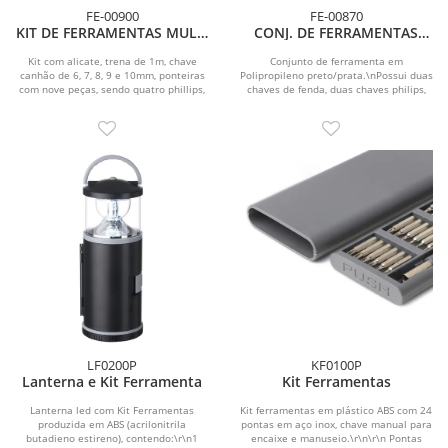
FE-00900
FE-00870
KIT DE FERRAMENTAS MULTI
CONJ. DE FERRAMENTAS
- CHAVES - 24 PÇS
FENDA / PHILIPS / ALLEN - 7
PÇS
Kit com alicate, trena de 1m, chave
Conjunto de ferramenta em
canhão de 6, 7, 8, 9 e 10mm, ponteiras
Polipropileno preto/prata.\nPossui duas
com nove peças, sendo quatro phillips,
chaves de fenda, duas chaves philips,
duas...
duas chaves allen em...
LF0200P
KF0100P
Lanterna e Kit Ferramenta
Kit Ferramentas
Lanterna led com Kit Ferramentas
Kit ferramentas em plástico ABS com 24
produzida em ABS (acrilonitrila
pontas em aço inox, chave manual para
butadieno estireno), contendo:\r\n1
encaixe e manuseio.\r\n\r\n Pontas