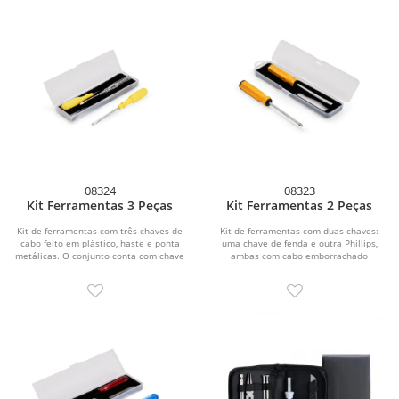
08324
08323
Kit Ferramentas 3 Peças
Kit Ferramentas 2 Peças
Kit de ferramentas com três chaves de
Kit de ferramentas com duas chaves:
cabo feito em plástico, haste e ponta
uma chave de fenda e outra Phillips,
metálicas. O conjunto conta com chave
ambas com cabo emborrachado
de...
ergonômico e ponta...