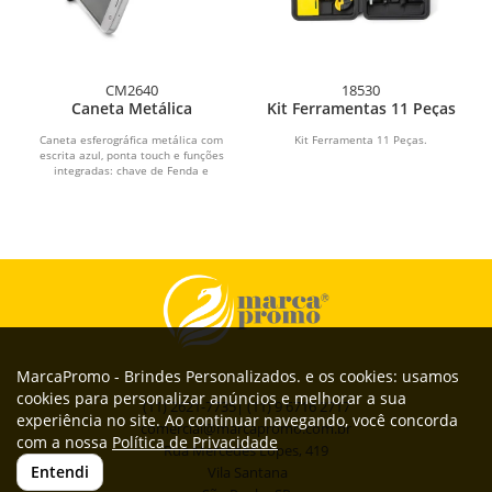
CM2640
18530
Caneta Metálica
Kit Ferramentas 11 Peças
Caneta esferográfica metálica com
Kit Ferramenta 11 Peças.
escrita azul, ponta touch e funções
integradas: chave de Fenda e
Phillips, Suporte...
MarcaPromo - Brindes Personalizados. e os cookies: usamos
cookies para personalizar anúncios e melhorar a sua
(11) 2621-7735| (11) 9 6716 2717
experiência no site. Ao continuar navegando, você concorda
comercial@marcapromo.com.br
com a nossa
Política de Privacidade
Rua Mercedes Lopes, 419
Entendi
Vila Santana