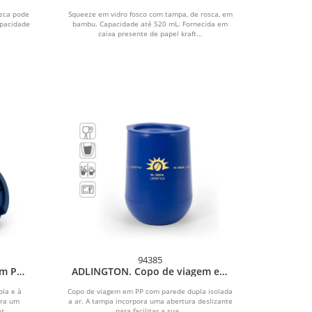
fosco 520 mL
neca pode
Squeeze em vidro fosco com tampa, de rosca, em
apacidade
bambu. Capacidade até 520 mL. Fornecida em
caixa presente de papel kraft...
94385
em PP
ADLINGTON. Copo de viagem em
a de
PP com parede dupla isolada a ar
la e à
Copo de viagem em PP com parede dupla isolada
ora um
a ar. A tampa incorpora uma abertura deslizante
r...
para facilitar a sua...