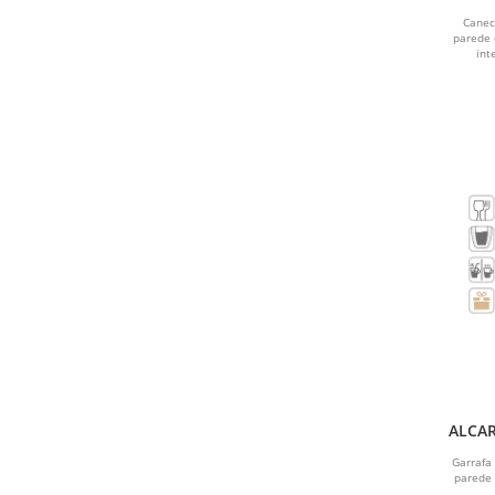
tér
Canec
TURQUESA
parede 
int
AZUL CLARO
SALMÃO
PRATA E PRETO
CHUMBO
DOURADO
CINZA
BRONZE
CAFE
ALCAR
re
Garrafa
LILÁS
parede 