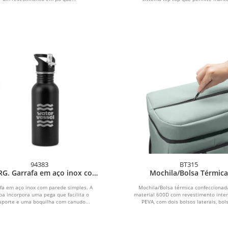
94383
BT315
G. Garrafa em aço inox com
Mochila/Bolsa Térmica
parede simples
fa em aço inox com parede simples. A
Mochila/Bolsa térmica confecciona
a incorpora uma pega que facilita o
material 600D com revestimento inte
sporte e uma boquilha com canudo...
PEVA, com dois bolsos laterais, bols