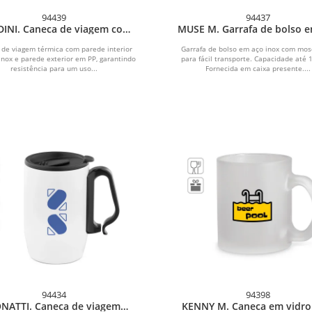
94439
94437
INI. Caneca de viagem com
MUSE M. Garrafa de bolso 
ede interior em aço inox e
inox (100 mL)
cabamento mate 400 mL
 de viagem térmica com parede interior
Garrafa de bolso em aço inox com mo
nox e parede exterior em PP, garantindo
para fácil transporte. Capacidade até 
resistência para um uso...
Fornecida em caixa presente....
94434
94398
NATTI. Caneca de viagem
KENNY M. Caneca em vidr