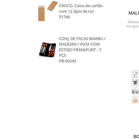
LARANJA
CROCO. Caixa de cartão
com 12 lápis de cor
MALD
BRANCO
51746
par
a
Caneca
em aço i
INOX
CONJ. DE FACAS BAMBU /
VERDE CLARO
MADEIRA / INOX COM
ESTOJO FRANKFURT - 7
VERDE LIMÃO
PÇS
PB-00243
FUMÊ
AZUL ESCURO
VERDE ESCURO
CHAMPAGNE
ROSA ESCURO
ROSA CLARO
BO