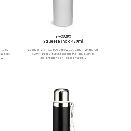
E@09298
Squeeze Inox 450ml
ima de
Squeeze em inox 304 com capacidade máxima de
pla com
450ml. Possui tampa rosqueável em plástico
...
polipropileno (PP) com anel de...