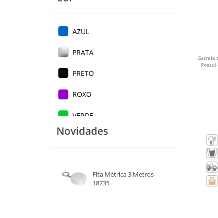
AZUL
PRATA
Garrafa 
Possui 
PRETO
ROXO
VERDE
Novidades
VERMELHO
ROSA
Fita Métrica 3 Metros
TRANSPARENTE
18735
AMARELO