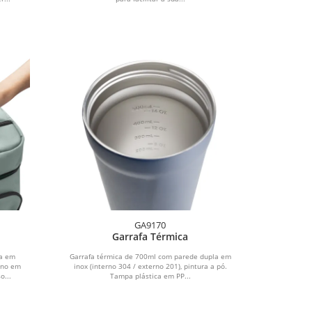
GA9170
Garrafa Térmica
da em
Garrafa térmica de 700ml com parede dupla em
rno em
inox (interno 304 / externo 201), pintura a pó.
o...
Tampa plástica em PP...