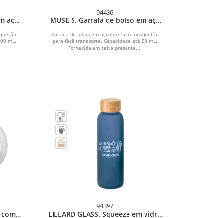
94436
em aço
MUSE S. Garrafa de bolso em aço
inox (50 mL)
squetão
Garrafa de bolso em aço inox com mosquetão
100 mL.
para fácil transporte. Capacidade até 50 mL.
Fornecida em caixa presente....
94397
o com
LILLARD GLASS. Squeeze em vidro