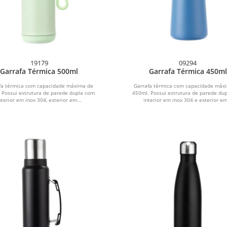
19179
09294
Garrafa Térmica 500ml
Garrafa Térmica 450ml
fa térmica com capacidade máxima de
Garrafa térmica com capacidade máx
 Possui estrutura de parede dupla com
450ml. Possui estrutura de parede du
nterior em inox 304, exterior em...
interior em inox 304 e exterior em