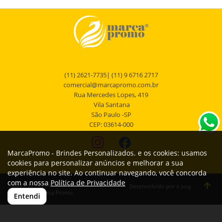
(11) 2621-7735| (11) 9 6716 2717
comercial@marcapromo.com.br
Rua Mercedes Lopes, 419
Vila Santana
São Paulo -SP
CEP: 03614-000
MarcaPromo - Brindes Personalizados. e os cookies: usamos
cookies para personalizar anúncios e melhorar a sua
experiência no site. Ao continuar navegando, você concorda
com a nossa
Política de Privacidade
Todos os direitos reservados © 2026
Desenvolvido por
A. Jung
Marca Promo
Entendi